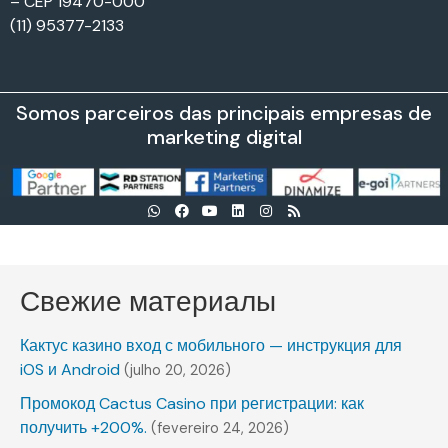
– CEP 19470-000
(11) 95377-2133
Somos parceiros das principais empresas de
marketing digital
Свежие материалы
Кактус казино вход с мобильного — инструкция для
iOS и Android
(julho 20, 2026)
Промокод Cactus Casino при регистрации: как
получить +200%.
(fevereiro 24, 2026)