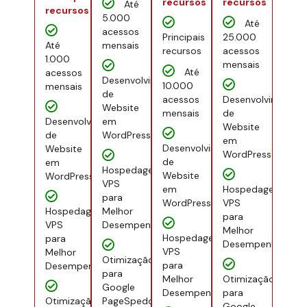
recursos
recursos
Até
recursos
5.000
Até
acessos
Principais
25.000
Até
mensais
recursos
acessos
1.000
mensais
Até
acessos
Desenvolvimento
10.000
mensais
de
acessos
Desenvolvimento
Website
mensais
de
Desenvolvimento
em
Website
de
WordPress
em
Desenvolvimento
Website
WordPress
de
em
Hospedagem
Website
WordPress
VPS
em
Hospedagem
para
WordPress
VPS
Hospedagem
Melhor
para
VPS
Desempenho
Melhor
Hospedagem
para
Desempenho
VPS
Melhor
Otimização
para
Desempenho
para
Melhor
Otimização
Google
Desempenho
para
Otimização
PageSpedd
Google