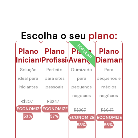
Escolha o seu
plano:
POPULAR
Plano
Plano
Plano
Plano
Iniciante
Profissional
Avançado
Diamante
Solução
Perfeito
Otimizado
Para
ideal para
para sites
para
pequenos e
iniciantes
pessoais
pequenos
médios
negocios
negócios
R$207
R$247
ECONOMIZE
ECONOMIZE
R$367
R$647
53%
57%
ECONOMIZE
ECONOMIZE
58%
56%