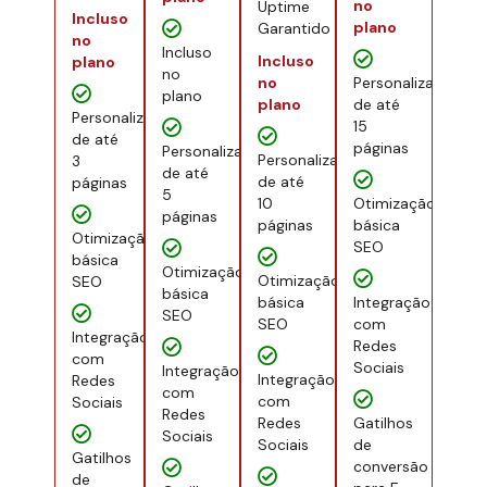
no
Uptime
Incluso
plano
Garantido
no
Incluso
Incluso
plano
no
no
Personalização
plano
plano
de até
Personalização
15
de até
páginas
Personalização
Personalização
3
de até
de até
páginas
5
10
Otimização
páginas
páginas
básica
Otimização
SEO
básica
Otimização
Otimização
SEO
básica
básica
Integração
SEO
SEO
com
Integração
Redes
com
Sociais
Integração
Integração
Redes
com
com
Sociais
Redes
Redes
Gatilhos
Sociais
Sociais
de
Gatilhos
conversão
de