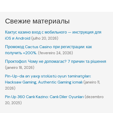
Свежие материалы
Кактус казино вход с мобильного — инструкция для
iOS и Android
(julho 20, 2026)
Промокод Cactus Casino при регистрации: как
получить +200%.
(fevereiro 24, 2026)
Проктофол: Чому не допомагає? 7 причин та рішення
(janeiro 18, 2026)
Pin-Up-da ən yaxşı stolüstü oyun təminatçıları:
Hacksaw Gaming, Authentic Gaming icmalı
(janeiro 11,
2026)
Pin Up 360 Canlı Kazino: Canlı Diler Oyunları
(dezembro
20, 2025)