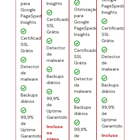
para
Insights
PageSpedd
Otimização
Google
Insights
para
PageSpedd
Certificado
Google
Insights
SSL
PageSpedd
Certificado
Grátis
Insights
SSL
Certificado
Grátis
SSL
Detector
Certificado
Grátis
de
SSL
Detector
malware
Grátis
de
Detector
malware
de
Backups
Detector
malware
diários
de
Backups
malware
diários
Backups
99,9%
diários
de
Backups
99,9%
Uptime
diários
de
99,9%
Garantido
Uptime
de
Garantido
Incluso
99,9%
Uptime
no
Incluso
de
Garantido
plano