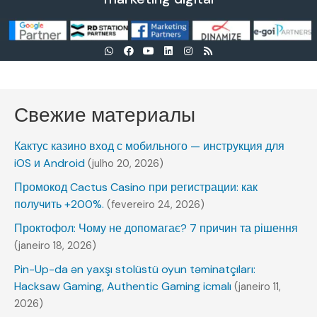
Свежие материалы
Кактус казино вход с мобильного — инструкция для
iOS и Android
(julho 20, 2026)
Промокод Cactus Casino при регистрации: как
получить +200%.
(fevereiro 24, 2026)
Проктофол: Чому не допомагає? 7 причин та рішення
(janeiro 18, 2026)
Pin-Up-da ən yaxşı stolüstü oyun təminatçıları:
Hacksaw Gaming, Authentic Gaming icmalı
(janeiro 11,
2026)