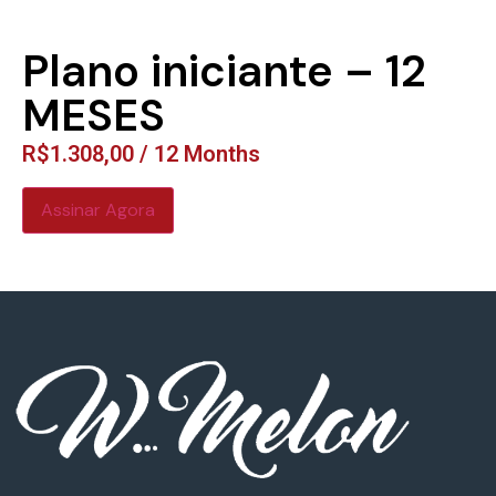
Plano iniciante – 12
MESES
R$
1.308,00
/ 12 Months
Assinar Agora