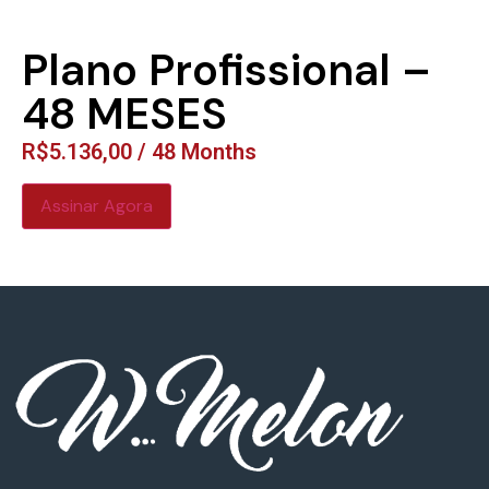
Plano Profissional –
48 MESES
R$
5.136,00
/ 48 Months
Assinar Agora