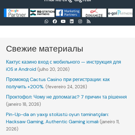
Свежие материалы
Кактус казино вход с мобильного — инструкция для
iOS и Android
(julho 20, 2026)
Промокод Cactus Casino при регистрации: как
получить +200%.
(fevereiro 24, 2026)
Проктофол: Чому не допомагає? 7 причин та рішення
(janeiro 18, 2026)
Pin-Up-da ən yaxşı stolüstü oyun təminatçıları:
Hacksaw Gaming, Authentic Gaming icmalı
(janeiro 11,
2026)