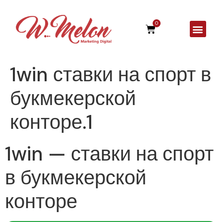
0
A Agên
1win ставки на спорт в
букмекерской
конторе.1
1win — ставки на спорт
в букмекерской
конторе