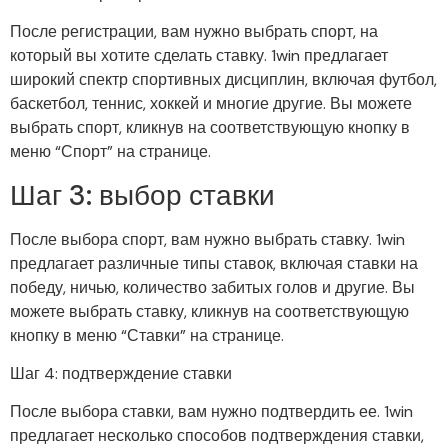
После регистрации, вам нужно выбрать спорт, на
который вы хотите сделать ставку. 1win предлагает
широкий спектр спортивных дисциплин, включая футбол,
баскетбол, теннис, хоккей и многие другие. Вы можете
выбрать спорт, кликнув на соответствующую кнопку в
меню “Спорт” на странице.
Шаг 3: выбор ставки
После выбора спорт, вам нужно выбрать ставку. 1win
предлагает различные типы ставок, включая ставки на
победу, ничью, количество забитых голов и другие. Вы
можете выбрать ставку, кликнув на соответствующую
кнопку в меню “Ставки” на странице.
Шаг 4: подтверждение ставки
После выбора ставки, вам нужно подтвердить ее. 1win
предлагает несколько способов подтверждения ставки,