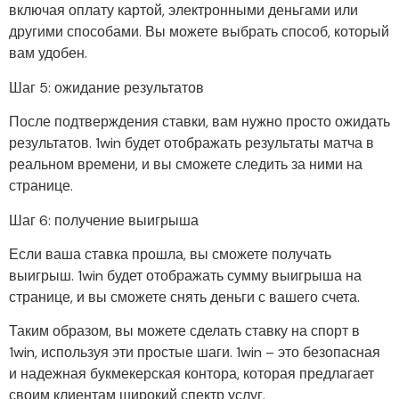
включая оплату картой, электронными деньгами или
другими способами. Вы можете выбрать способ, который
вам удобен.
Шаг 5: ожидание результатов
После подтверждения ставки, вам нужно просто ожидать
результатов. 1win будет отображать результаты матча в
реальном времени, и вы сможете следить за ними на
странице.
Шаг 6: получение выигрыша
Если ваша ставка прошла, вы сможете получать
выигрыш. 1win будет отображать сумму выигрыша на
странице, и вы сможете снять деньги с вашего счета.
Таким образом, вы можете сделать ставку на спорт в
1win, используя эти простые шаги. 1win – это безопасная
и надежная букмекерская контора, которая предлагает
своим клиентам широкий спектр услуг.