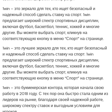
1win – это зеркало для тех, кто ищет безопасный и
надежный способ сделать ставку на спорт. 1win
предлагает широкий спектр спортивных дисциплин,
включая футбол, баскетбол, теннис, хоккей и многие
другие. Вы можете выбрать спорт, кликнув на
соответствующую кнопку в меню “Спорт” на странице.
1win – это лучшее зеркало для тех, кто ищет безопасный
и надежный способ сделать ставку на спорт. 1win
предлагает широкий спектр спортивных дисциплин,
включая футбол, баскетбол, теннис, хоккей и многие
другие. Вы можете выбрать спорт, кликнув на
соответствующую кнопку в меню “Спорт” на странице.
1win – это букмекерская контора, которая начала свою
работу в 2018 году. С тех пор она быстро стала одним из
лидеров на рынке, благодаря своей надежной работе,
широкому спектру ставок и выгодным условиям для
игроков.