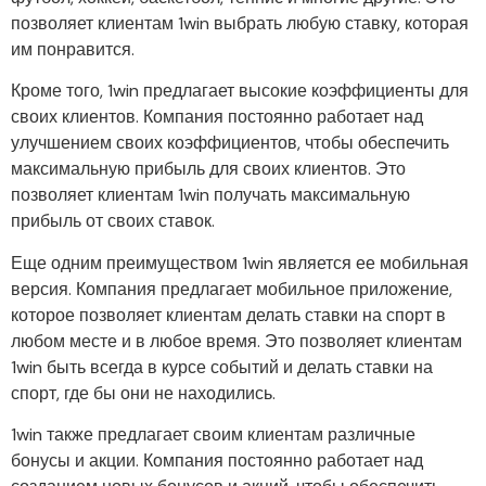
позволяет клиентам 1win выбрать любую ставку, которая
им понравится.
Кроме того, 1win предлагает высокие коэффициенты для
своих клиентов. Компания постоянно работает над
улучшением своих коэффициентов, чтобы обеспечить
максимальную прибыль для своих клиентов. Это
позволяет клиентам 1win получать максимальную
прибыль от своих ставок.
Еще одним преимуществом 1win является ее мобильная
версия. Компания предлагает мобильное приложение,
которое позволяет клиентам делать ставки на спорт в
любом месте и в любое время. Это позволяет клиентам
1win быть всегда в курсе событий и делать ставки на
спорт, где бы они не находились.
1win также предлагает своим клиентам различные
бонусы и акции. Компания постоянно работает над