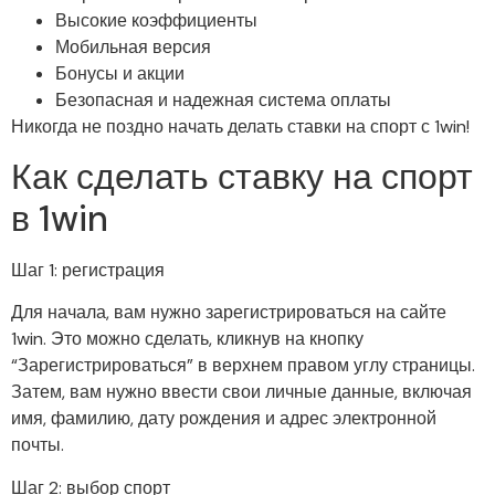
Высокие коэффициенты
Мобильная версия
Бонусы и акции
Безопасная и надежная система оплаты
Никогда не поздно начать делать ставки на спорт с 1win!
Как сделать ставку на спорт
в 1win
Шаг 1: регистрация
Для начала, вам нужно зарегистрироваться на сайте
1win. Это можно сделать, кликнув на кнопку
“Зарегистрироваться” в верхнем правом углу страницы.
Затем, вам нужно ввести свои личные данные, включая
имя, фамилию, дату рождения и адрес электронной
почты.
Шаг 2: выбор спорт