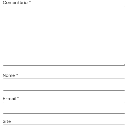
Comentário
*
Nome
*
E-mail
*
Site