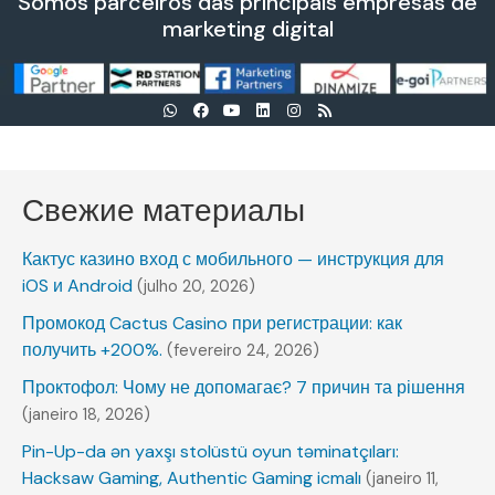
Somos parceiros das principais empresas de
marketing digital
Свежие материалы
Кактус казино вход с мобильного — инструкция для
iOS и Android
(julho 20, 2026)
Промокод Cactus Casino при регистрации: как
получить +200%.
(fevereiro 24, 2026)
Проктофол: Чому не допомагає? 7 причин та рішення
(janeiro 18, 2026)
Pin-Up-da ən yaxşı stolüstü oyun təminatçıları:
Hacksaw Gaming, Authentic Gaming icmalı
(janeiro 11,