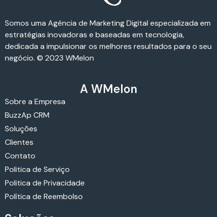
Somos uma Agência de Marketing Digital especializada em
estratégias inovadoras e baseadas em tecnologia,
dedicada a impulsionar os melhores resultados para o seu
negócio. © 2023 WMelon
A WMelon
Sobre a Empresa
BuzzAp CRM
Soluções
Clientes
Contato
Politica de Serviço
Politica de Privacidade
Política de Reembolso