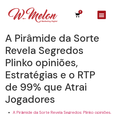
0
A Agên
A Pirâmide da Sorte
Revela Segredos
Plinko opiniões,
Estratégias e o RTP
de 99% que Atrai
Jogadores
A Pirâmide da Sorte Revela Segredos: Plinko opiniões,