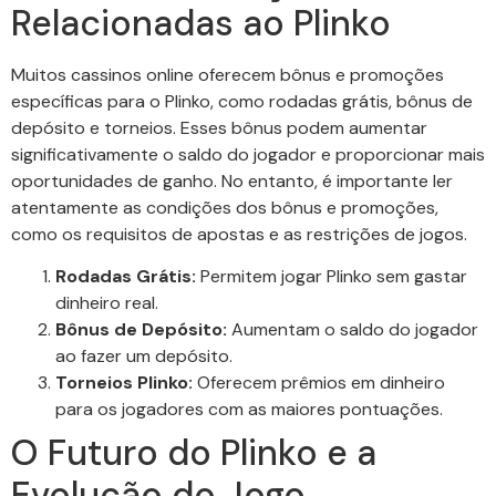
Relacionadas ao Plinko
Muitos cassinos online oferecem bônus e promoções
específicas para o Plinko, como rodadas grátis, bônus de
depósito e torneios. Esses bônus podem aumentar
significativamente o saldo do jogador e proporcionar mais
oportunidades de ganho. No entanto, é importante ler
atentamente as condições dos bônus e promoções,
como os requisitos de apostas e as restrições de jogos.
Rodadas Grátis:
Permitem jogar Plinko sem gastar
dinheiro real.
Bônus de Depósito:
Aumentam o saldo do jogador
ao fazer um depósito.
Torneios Plinko:
Oferecem prêmios em dinheiro
para os jogadores com as maiores pontuações.
O Futuro do Plinko e a
Evolução do Jogo