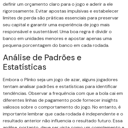
definir um orçamento claro para o jogo e aderir a ele
rigorosamente. Evitar apostas impulsivas e estabelecer
limites de perda são práticas essenciais para preservar
seu capital e garantir uma experiência de jogo mais
responsável e sustentável. Uma boa regra é dividir o
banco em unidades menores e apostar apenas uma
pequena porcentagem do banco em cada rodada.
Análise de Padrões e
Estatísticas
Embora o Plinko seja um jogo de azar, alguns jogadores
tentam analisar padrões e estatísticas para identificar
tendências. Observar a frequência com que a bola cai em
diferentes linhas de pagamento pode fornecer insights
valiosos sobre o comportamento do jogo. No entanto, é
importante lembrar que cada rodada é independente e o
resultado anterior não influencia o resultado futuro. Essa
análise, portanto, deve ser vista como um complemento e