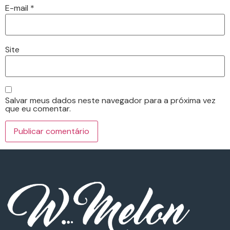
E-mail
*
Site
Salvar meus dados neste navegador para a próxima vez
que eu comentar.