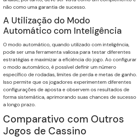
não como uma garantia de sucesso.
A Utilização do Modo
Automático com Inteligência
O modo automático, quando utilizado com inteligência,
pode ser uma ferramenta valiosa para testar diferentes
estratégias e maximizar a eficiência do jogo. Ao configurar
o modo automático, é possível definir um número
específico de rodadas, limites de perda e metas de ganho.
Isso permite que os jogadores experimentem diferentes
configurações de aposta e observem os resultados de
forma sistemática, aprimorando suas chances de sucesso
a longo prazo.
Comparativo com Outros
Jogos de Cassino