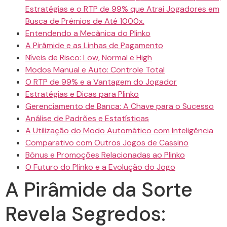
Estratégias e o RTP de 99% que Atrai Jogadores em
Busca de Prêmios de Até 1000x.
Entendendo a Mecânica do Plinko
A Pirâmide e as Linhas de Pagamento
Níveis de Risco: Low, Normal e High
Modos Manual e Auto: Controle Total
O RTP de 99% e a Vantagem do Jogador
Estratégias e Dicas para Plinko
Gerenciamento de Banca: A Chave para o Sucesso
Análise de Padrões e Estatísticas
A Utilização do Modo Automático com Inteligência
Comparativo com Outros Jogos de Cassino
Bônus e Promoções Relacionadas ao Plinko
O Futuro do Plinko e a Evolução do Jogo
A Pirâmide da Sorte
Revela Segredos: