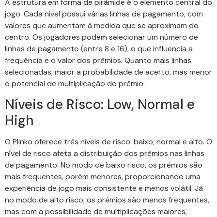
A estrutura em forma de pirâmide é o elemento central do
jogo. Cada nível possui várias linhas de pagamento, com
valores que aumentam à medida que se aproximam do
centro. Os jogadores podem selecionar um número de
linhas de pagamento (entre 8 e 16), o que influencia a
frequência e o valor dos prêmios. Quanto mais linhas
selecionadas, maior a probabilidade de acerto, mas menor
o potencial de multiplicação do prêmio.
Níveis de Risco: Low, Normal e
High
O Plinko oferece três níveis de risco: baixo, normal e alto. O
nível de risco afeta a distribuição dos prêmios nas linhas
de pagamento. No modo de baixo risco, os prêmios são
mais frequentes, porém menores, proporcionando uma
experiência de jogo mais consistente e menos volátil. Já
no modo de alto risco, os prêmios são menos frequentes,
mas com a possibilidade de multiplicações maiores,