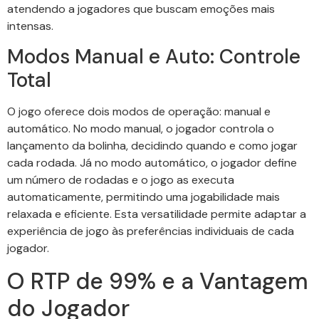
atendendo a jogadores que buscam emoções mais
intensas.
Modos Manual e Auto: Controle
Total
O jogo oferece dois modos de operação: manual e
automático. No modo manual, o jogador controla o
lançamento da bolinha, decidindo quando e como jogar
cada rodada. Já no modo automático, o jogador define
um número de rodadas e o jogo as executa
automaticamente, permitindo uma jogabilidade mais
relaxada e eficiente. Esta versatilidade permite adaptar a
experiência de jogo às preferências individuais de cada
jogador.
O RTP de 99% e a Vantagem
do Jogador