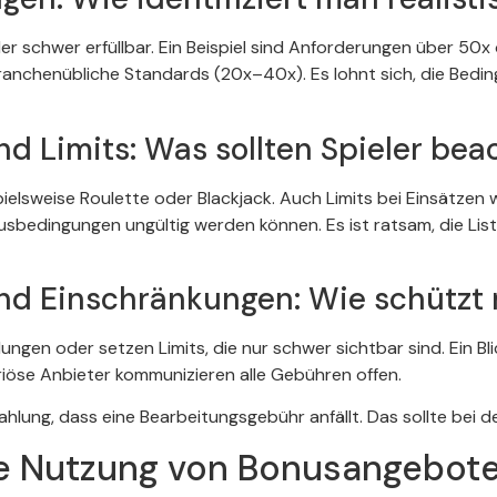
er schwer erfüllbar. Ein Beispiel sind Anforderungen über 50
 branchenübliche Standards (20x–40x). Es lohnt sich, die Bedi
d Limits: Was sollten Spieler bea
pielsweise Roulette oder Blackjack. Auch Limits bei Einsätzen
usbedingungen ungültig werden können. Es ist ratsam, die Li
nd Einschränkungen: Wie schützt 
gen oder setzen Limits, die nur schwer sichtbar sind. Ein Bl
eriöse Anbieter kommunizieren alle Gebühren offen.
ahlung, dass eine Bearbeitungsgebühr anfällt. Das sollte bei 
die Nutzung von Bonusangebote