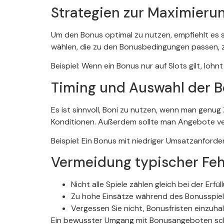
Strategien zur Maximierun
Um den Bonus optimal zu nutzen, empfiehlt es s
wählen, die zu den Bonusbedingungen passen, z
Beispiel: Wenn ein Bonus nur auf Slots gilt, lohn
Timing und Auswahl der B
Es ist sinnvoll, Boni zu nutzen, wenn man genug
Konditionen. Außerdem sollte man Angebote ver
Beispiel: Ein Bonus mit niedriger Umsatzanforder
Vermeidung typischer Feh
Nicht alle Spiele zählen gleich bei der Er
Zu hohe Einsätze während des Bonusspiel
Vergessen Sie nicht, Bonusfristen einzuhal
Ein bewusster Umgang mit Bonusangeboten schü