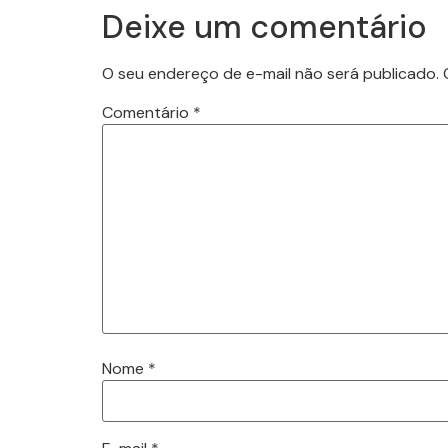
Deixe um comentário
O seu endereço de e-mail não será publicado.
Comentário
*
Nome
*