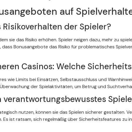
sangeboten auf Spielverhalte
 Risikoverhalten der Spieler?
ndem sie das Risiko erhöhen. Spieler neigen dazu, mehr zu spi
, dass Bonusangebote das Risiko für problematisches Spielver
ren Casinos: Welche Sicherheitsfe
res wie Limits bei Einsätzen, Selbstausschluss und Warnhinwe
Überwachung der Spielaktivitäten, um Betrug und Suchtverhal
ch verantwortungsbewusstes Spiele
rategisch nutzen, können sie das Spielen sicherer gestalten.
. Es ist ratsam, sich regelmäßig über Sicherheitsfeatures zu i