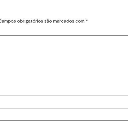
Campos obrigatórios são marcados com
*