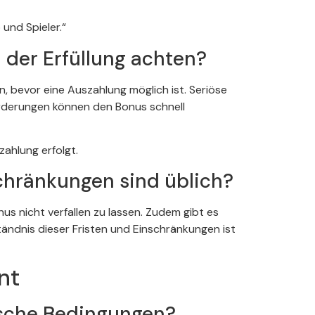
und Spieler.“
der Erfüllung achten?
bevor eine Auszahlung möglich ist. Seriöse
orderungen können den Bonus schnell
ahlung erfolgt.
chränkungen sind üblich?
nus nicht verfallen zu lassen. Zudem gibt es
tändnis dieser Fristen und Einschränkungen ist
nt
tische Bedingungen?