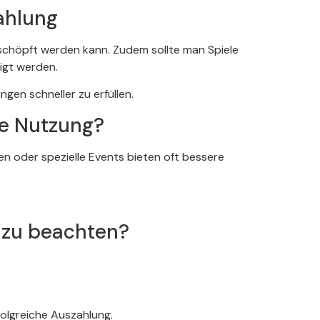
ahlung
geschöpft werden kann. Zudem sollte man Spiele
igt werden.
ngen schneller zu erfüllen.
ie Nutzung?
nen oder spezielle Events bieten oft bessere
 zu beachten?
olgreiche Auszahlung.