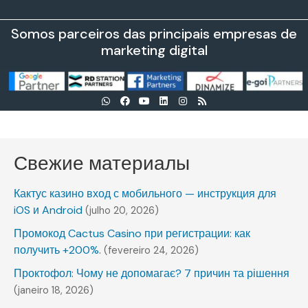
Somos parceiros das principais empresas de
marketing digital
Свежие материалы
Кактус казино вход с мобильного — инструкция для
iOS и Android
(julho 20, 2026)
Промокод Cactus Casino при регистрации: как
получить +200%.
(fevereiro 24, 2026)
Проктофол: Чому не допомагає? 7 причин та рішення
(janeiro 18, 2026)