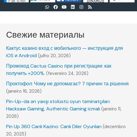
Свежие материалы
Кактус казино вход с мобильного — инструкция для
iOS и Android
(julho 20, 2026)
Промокод Cactus Casino при регистрации: как
получить +200%.
(fevereiro 24, 2026)
Проктофол: Чому не допомагає? 7 причин та рішення
(janeiro 18, 2026)
Pin-Up-da ən yaxşı stolüstü oyun təminatçıları:
Hacksaw Gaming, Authentic Gaming icmalı
(janeiro 11,
2026)
Pin Up 360 Canlı Kazino: Canlı Diler Oyunları
(dezembro
20, 2025)