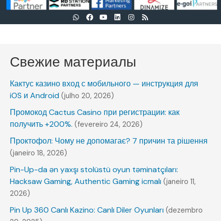
Свежие материалы
Кактус казино вход с мобильного — инструкция для
iOS и Android
(julho 20, 2026)
Промокод Cactus Casino при регистрации: как
получить +200%.
(fevereiro 24, 2026)
Проктофол: Чому не допомагає? 7 причин та рішення
(janeiro 18, 2026)
Pin-Up-da ən yaxşı stolüstü oyun təminatçıları:
Hacksaw Gaming, Authentic Gaming icmalı
(janeiro 11,
2026)
Pin Up 360 Canlı Kazino: Canlı Diler Oyunları
(dezembro