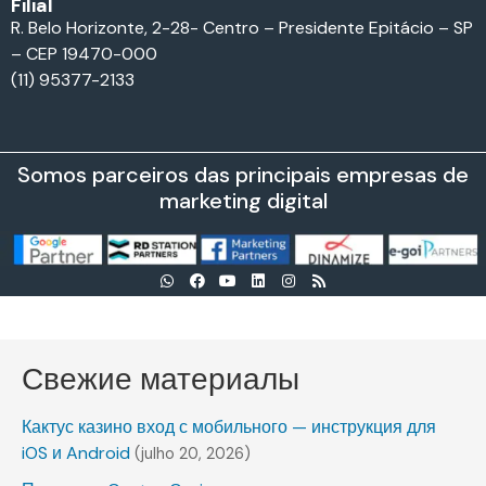
Filial
R. Belo Horizonte, 2-28- Centro – Presidente Epitácio – SP
– CEP 19470-000
(11) 95377-2133
Somos parceiros das principais empresas de
marketing digital
Свежие материалы
Кактус казино вход с мобильного — инструкция для
iOS и Android
(julho 20, 2026)