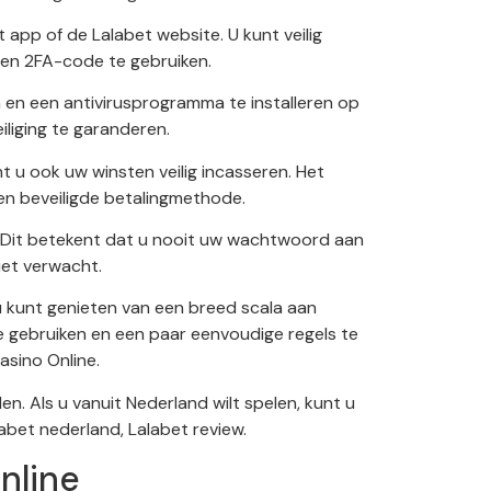
 app of de Lalabet website. U kunt veilig
een 2FA-code te gebruiken.
en en een antivirusprogramma te installeren op
liging te garanderen.
t u ook uw winsten veilig incasseren. Het
 en beveiligde betalingmethode.
n. Dit betekent dat u nooit uw wachtwoord aan
iet verwacht.
 u kunt genieten van een breed scala aan
te gebruiken en een paar eenvoudige regels te
asino Online.
en. Als u vanuit Nederland wilt spelen, kunt u
labet nederland, Lalabet review.
nline