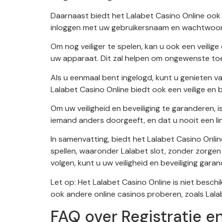
Daarnaast biedt het Lalabet Casino Online ook ee
inloggen met uw gebruikersnaam en wachtwoord
Om nog veiliger te spelen, kan u ook een veilig
uw apparaat. Dit zal helpen om ongewenste toe
Als u eenmaal bent ingelogd, kunt u genieten va
Lalabet Casino Online biedt ook een veilige en 
Om uw veiligheid en beveiliging te garanderen,
iemand anders doorgeeft, en dat u nooit een lin
In samenvatting, biedt het Lalabet Casino Onlin
spellen, waaronder Lalabet slot, zonder zorgen
volgen, kunt u uw veiligheid en beveiliging garan
Let op: Het Lalabet Casino Online is niet beschi
ook andere online casinos proberen, zoals Lalab
FAQ over Registratie en