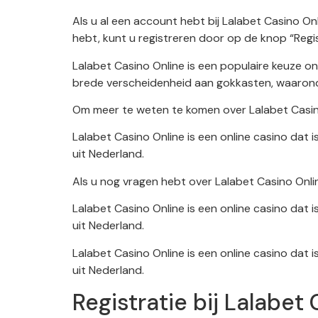
Als u al een account hebt bij Lalabet Casino O
hebt, kunt u registreren door op de knop “Regis
Lalabet Casino Online is een populaire keuze o
brede verscheidenheid aan gokkasten, waaronde
Om meer te weten te komen over Lalabet Casino O
Lalabet Casino Online is een online casino dat
uit Nederland.
Als u nog vragen hebt over Lalabet Casino Onlin
Lalabet Casino Online is een online casino dat
uit Nederland.
Lalabet Casino Online is een online casino dat
uit Nederland.
Registratie bij Lalabet