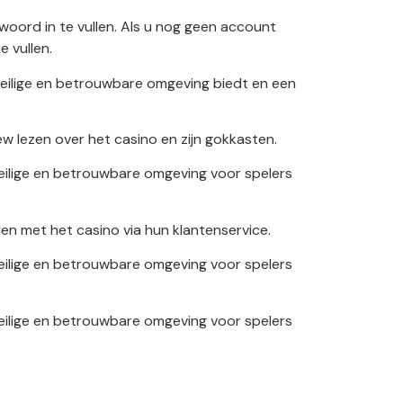
woord in te vullen. Als u nog geen account
e vullen.
veilige en betrouwbare omgeving biedt en een
w lezen over het casino en zijn gokkasten.
veilige en betrouwbare omgeving voor spelers
en met het casino via hun klantenservice.
veilige en betrouwbare omgeving voor spelers
veilige en betrouwbare omgeving voor spelers