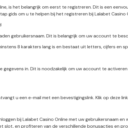
line, is het belangrijk om eerst te registreren. Dit is een eenv
p gids om u te helpen bij het registreren bij Lalabet Casino 
d
 raden gebruikersnaam. Dit is belangrijk om uw account te bes
ens 8 karakters lang is en bestaat uit letters, cijfers en sp
e gegevens in. Dit is noodzakelijk om uw account te activere
tvangt u een e-mail met een bevestigingslink. Klik op deze lin
 inloggen bij Lalabet Casino Online met uw gebruikersnaam e
et slot, en profiteren van de verschillende bonusacties en pr