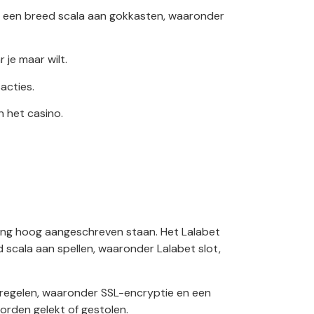
uit een breed scala aan gokkasten, waaronder
je maar wilt.
acties.
n het casino.
liging hoog aangeschreven staan. Het Lalabet
d scala aan spellen, waaronder Lalabet slot,
atregelen, waaronder SSL-encryptie en een
worden gelekt of gestolen.