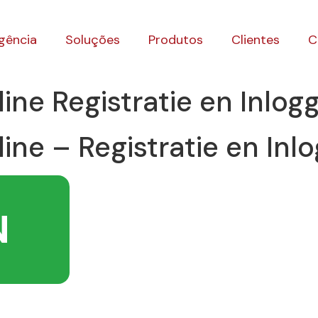
gência
Soluções
Produtos
Clientes
C
ine Registratie en Inlog
ine – Registratie en Inl
N