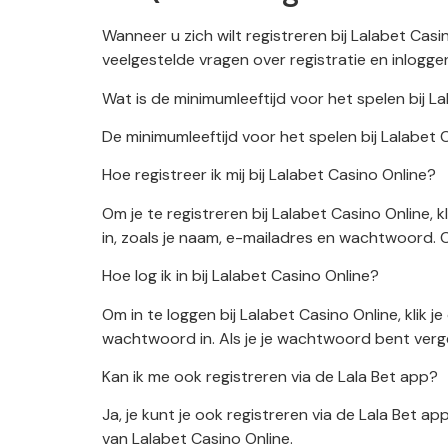
Wanneer u zich wilt registreren bij Lalabet Cas
veelgestelde vragen over registratie en inloggen
Wat is de minimumleeftijd voor het spelen bij L
De minimumleeftijd voor het spelen bij Lalabet 
Hoe registreer ik mij bij Lalabet Casino Online?
Om je te registreren bij Lalabet Casino Online,
in, zoals je naam, e-mailadres en wachtwoord. C
Hoe log ik in bij Lalabet Casino Online?
Om in te loggen bij Lalabet Casino Online, klik
wachtwoord in. Als je je wachtwoord bent ver
Kan ik me ook registreren via de Lala Bet app?
Ja, je kunt je ook registreren via de Lala Bet 
van Lalabet Casino Online.