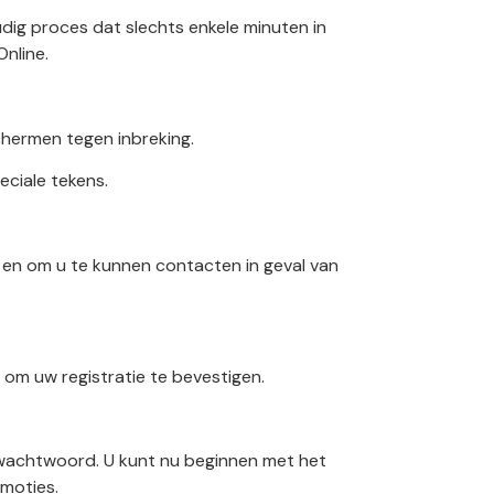
oudig proces dat slechts enkele minuten in
Online.
chermen tegen inbreking.
eciale tekens.
n en om u te kunnen contacten in geval van
k om uw registratie te bevestigen.
n wachtwoord. U kunt nu beginnen met het
omoties.