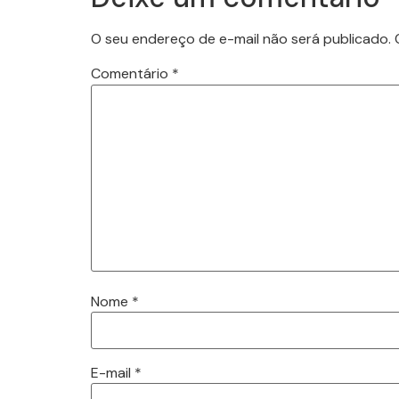
O seu endereço de e-mail não será publicado.
Comentário
*
Nome
*
E-mail
*