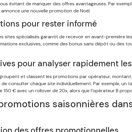
, vous évitant de manquer des offres avantageuses. Par exempl
o annonce une nouvelle promotion de Noël.
ations pour rester informé
s sites spécialisés garantit de recevoir en avant-première le
ations exclusives, comme des bonus sans dépôt ou des tourno
ives pour analyser rapidement les
oupent et classent les promotions par opérateur, montant, et
ant de consulter chaque site individuellement. Par exemple, u
e 150 € avec un rollover de 20x, alors que l’opérateur B prop
promotions saisonnières dans 
ion des offres promotionnelles