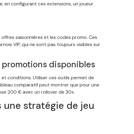
e, en configurant ces extensions, un joueur
s offres saisonnières et les codes promo. Ces
is VIP, qui ne sont pas toujours visibles sur
 promotions disponibles
 conditions. Utiliser ces outils permet de
n tableau comparatif peut montrer que pour une
ose 200 € avec un rollover de 30x.
une stratégie de jeu