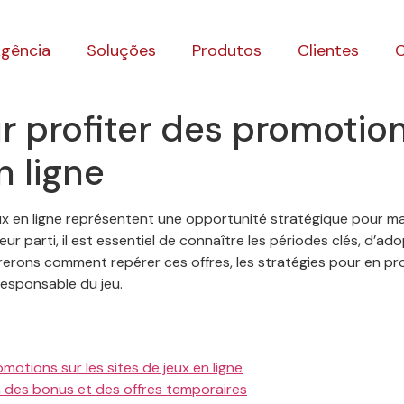
gência
Soluções
Produtos
Clientes
 profiter des promotion
n ligne
eux en ligne représentent une opportunité stratégique pour m
ur parti, il est essentiel de connaître les périodes clés, d’ad
rerons comment repérer ces offres, les stratégies pour en profi
responsable du jeu.
otions sur les sites de jeux en ligne
on des bonus et des offres temporaires