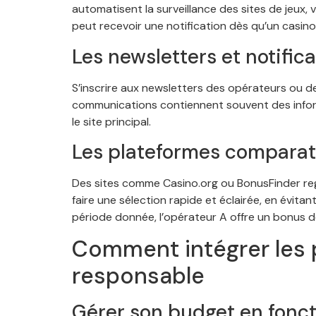
automatisent la surveillance des sites de jeux
peut recevoir une notification dès qu’un casin
Les newsletters et notific
S’inscrire aux newsletters des opérateurs ou de
communications contiennent souvent des inform
le site principal.
Les plateformes comparat
Des sites comme Casino.org ou BonusFinder regr
faire une sélection rapide et éclairée, en évit
période donnée, l’opérateur A offre un bonus d
Comment intégrer les 
responsable
Gérer son budget en fonct