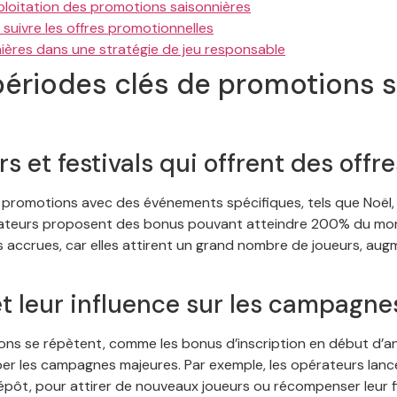
xploitation des promotions saisonnières
 suivre les offres promotionnelles
ières dans une stratégie de jeu responsable
riodes clés de promotions su
 et festivals qui offrent des offr
rs promotions avec des événements spécifiques, tels que Noël, l
pérateurs proposent des bonus pouvant atteindre 200% du mon
s accrues, car elles attirent un grand nombre de joueurs, augm
t leur influence sur les campagne
ons se répètent, comme les bonus d’inscription en début d’an
iper les campagnes majeures. Par exemple, les opérateurs lanc
dépôt, pour attirer de nouveaux joueurs ou récompenser leur fi