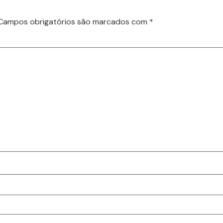
Campos obrigatórios são marcados com
*