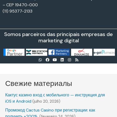
– CEP 19470-000
(11) 95377-2133
Somos parceiros das principais empresas de
marketing digital
Свежие материалы
Кактус казино вход с мобильного — инструкция для
iOS и Android
(julho 20, 2026)
Промокод Cactus Casino при регистрации: как
получить +200%.
(fevereiro 24, 2026)