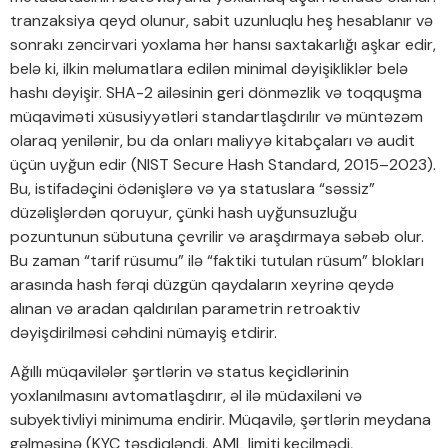
tranzaksiya qeyd olunur, sabit uzunluqlu heş hesablanır və
sonrakı zəncirvari yoxlama hər hansı saxtakarlığı aşkar edir,
belə ki, ilkin məlumatlara edilən minimal dəyişikliklər belə
hashı dəyişir. SHA-2 ailəsinin geri dönməzlik və toqquşma
müqaviməti xüsusiyyətləri standartlaşdırılır və müntəzəm
olaraq yenilənir, bu da onları maliyyə kitabçaları və audit
üçün uyğun edir (NIST Secure Hash Standard, 2015–2023).
Bu, istifadəçini ödənişlərə və ya statuslara “səssiz”
düzəlişlərdən qoruyur, çünki hash uyğunsuzluğu
pozuntunun sübutuna çevrilir və araşdırmaya səbəb olur.
Bu zaman “tarif rüsumu” ilə “faktiki tutulan rüsum” blokları
arasında hash fərqi düzgün qaydaların xeyrinə qeydə
alınan və aradan qaldırılan parametrin retroaktiv
dəyişdirilməsi cəhdini nümayiş etdirir.
Ağıllı müqavilələr şərtlərin və status keçidlərinin
yoxlanılmasını avtomatlaşdırır, əl ilə müdaxiləni və
subyektivliyi minimuma endirir. Müqavilə, şərtlərin meydana
gəlməsinə (KYC təsdiqləndi, AML limiti keçilmədi,