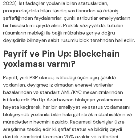
2023). İstifadəçilər yoxlanıla bilən statuslardan,
proqnozlaşdırıla bilən təsdiq vaxtlarından və ödəniş
şəffaflığından faydalanırlar, çünki atributlar əməliyyatların
bir hissəsi kimi qeydə alınır. Praktik vəziyyətdə, tutulan
rüsumların məbləği ilə bağlı mübahisə geriyə doğru
dəyişdirilə bilməyən sabit rüsumlu blok tərəfindən həll edilir.
Payrif və Pin Up: Blockchain
yoxlaması varmı?
Payriff, yerli PSP olaraq, istifadəçi üçün açıq şəkildə
yoxlanılan, dəyişməz iz olmadan ənənəvi verilənlər
bazalarından və standart AML/KYC mexanizmlərindən
istifadə edir. Pin Up Azərbaycan blokçeyn yoxlamasını
həyata keçirərək, hər bir əməliyyat və status yoxlamasını
blokçeyndə yoxlanıla bilən hala gətirərək mübahisələrin və
müraciətlərin həcmini azaldıb. Rəqəmsal ödənişlər üzrə
araşdırma təsdiq edir ki, şəffaf status və bildiriş qeydi
dəstək zənglərini təxminən 25% azaldır və istifadəçi