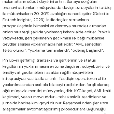
məlumatların sübut dəyərini artırır. Sənaye sorğuları
ənənəvi sistemlərlə müqayisədə dəyişməz qeydlərin tətbiqi
ilə mübahisələrin 20-30% azaldığını sənədləşdirir (Deloitte
Fintech Insights, 2023). İstifadəçilər statusların
proqnozlaşdırıla bilməsini və dəstəyə müraciət etmədən
onları müstəqil şəkildə yoxlamaq imkanı əldə edirlər. Praktik
vəziyyətdə, geri çəkilmənin gecikməsi ilə bağlı mübahisə
qeydlər silsiləsi yoxlanılmaqla həll edilir: “AML sənədləri
tələb olunur”, “yoxlama tamamlandı”, “ödəniş başlandı”.
Pin Up-ın şəffaflığı tranzaksiya şərtlərinin və status
keçidlərinin yoxlanılmasını avtomatlaşdıran, subyektivliyi və
əməliyyat gecikmələrini azaldan ağıllı müqavilələrin
inteqrasiyası vasitəsilə artırılır. Təsdiqin operatorun əl ilə
yoxlanılmasından asılı ola biləcəyi rəqiblərdən fərqli olaraq,
ağıllı müqavilə məntiqi müəyyənləşdirir: KYC keçdi, AML limiti
keçilmədi, vəsait mövcuddur—təhlükəsizlik təsdiqlənir və
jurnalda hadisə kimi qeyd olunur. Rəqəmsal ödənişlər üzrə
araşdırmalar avtomatlaşdırılmış prosedurlara uyğunluğu