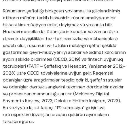
Rüsumların şəffaflığı blokçeyn yoxlaması ilə gücləndirilmiş
etibarın mühüm tərkib hissəsidir: rüsum əməliyyatın bir
hissəsi kimi müəyyən edilir, dəyişməz və yoxlanıla bilir.
Ənənəvi modellərdə, ödənişlərin kanallar və zaman üzrə
dinamik dəyişiklikləri tez-tez inamsızlıq və mübahisələrə
səbəb olur; rüsumun və tutulan məbləğin şəffaf şəkildə
göstərilməsi qeyri-müəyyənliyi azaldır və xidmət xərclərinin
aydın şəkildə bildirilməsi (OECD, 2019) və fintech uyğunluq
təcrübələri (FATF – Şəffaflıq və Hesabat, Yeniləmələr 2012–
2023) üzrə OECD tövsiyələrinə uyğun gəlir. Rəqəmsal
ödənişlər üzrə araşdırmalar təsdiq edir ki, şəffaf statuslar
və ödənişlər dəstək zənglərini təxminən dörddə bir azaldır
və prosesdən məmnunluğu artırır (McKinsey Digital
Payments Review, 2023; Deloitte Fintech Insights, 2023).
Bu vəziyyətdə, istifadəçi “1% komissiya” girişini və
retrospektiv düzəlişləri aradan qaldıran ayırmaların
təsdiqini görür.