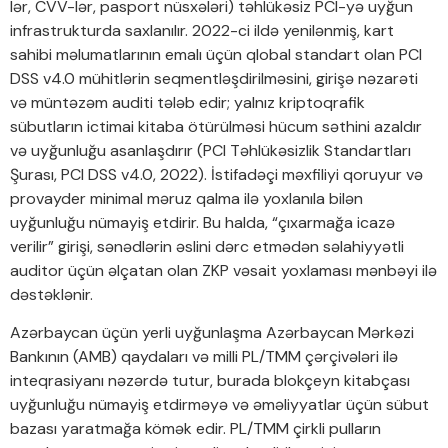
lər, CVV-lər, pasport nüsxələri) təhlükəsiz PCI-yə uyğun
infrastrukturda saxlanılır. 2022-ci ildə yenilənmiş, kart
sahibi məlumatlarının emalı üçün qlobal standart olan PCI
DSS v4.0 mühitlərin seqmentləşdirilməsini, girişə nəzarəti
və müntəzəm auditi tələb edir; yalnız kriptoqrafik
sübutların ictimai kitaba ötürülməsi hücum səthini azaldır
və uyğunluğu asanlaşdırır (PCI Təhlükəsizlik Standartları
Şurası, PCI DSS v4.0, 2022). İstifadəçi məxfiliyi qoruyur və
provayder minimal məruz qalma ilə yoxlanıla bilən
uyğunluğu nümayiş etdirir. Bu halda, “çıxarmağa icazə
verilir” girişi, sənədlərin əslini dərc etmədən səlahiyyətli
auditor üçün əlçatan olan ZKP vəsait yoxlaması mənbəyi ilə
dəstəklənir.
Azərbaycan üçün yerli uyğunlaşma Azərbaycan Mərkəzi
Bankının (AMB) qaydaları və milli PL/TMM çərçivələri ilə
inteqrasiyanı nəzərdə tutur, burada blokçeyn kitabçası
uyğunluğu nümayiş etdirməyə və əməliyyatlar üçün sübut
bazası yaratmağa kömək edir. PL/TMM çirkli pulların