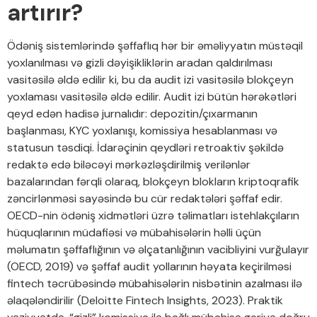
artırır?
Ödəniş sistemlərində şəffaflıq hər bir əməliyyatın müstəqil
yoxlanılması və gizli dəyişikliklərin aradan qaldırılması
vasitəsilə əldə edilir ki, bu da audit izi vasitəsilə blokçeyn
yoxlaması vasitəsilə əldə edilir. Audit izi bütün hərəkətləri
qeyd edən hadisə jurnalıdır: depozitin/çıxarmanın
başlanması, KYC yoxlanışı, komissiya hesablanması və
statusun təsdiqi. İdarəçinin qeydləri retroaktiv şəkildə
redaktə edə biləcəyi mərkəzləşdirilmiş verilənlər
bazalarından fərqli olaraq, blokçeyn blokların kriptoqrafik
zəncirlənməsi sayəsində bu cür redaktələri şəffaf edir.
OECD-nin ödəniş xidmətləri üzrə təlimatları istehlakçıların
hüquqlarının müdafiəsi və mübahisələrin həlli üçün
məlumatın şəffaflığının və əlçatanlığının vacibliyini vurğulayır
(OECD, 2019) və şəffaf audit yollarının həyata keçirilməsi
fintech təcrübəsində mübahisələrin nisbətinin azalması ilə
əlaqələndirilir (Deloitte Fintech Insights, 2023). Praktik