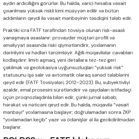
aydın ardıcıllığını görürlər. Bu halda, xarici hesaba vəsait
çıxarılması yüksək riskli kimi müəyyən edilir və bütün
addımların qeydi ilə vəsait mənbəyinin təsdiqini tələb edir.
Praktiki icra FATF tərəfindən tövsiyə olunan risk-əsaslı
yanaşmaya əsaslanır: provayder müştəri profili və
əməliyyat əsasında riski qiymətləndirir, yoxlamanın
dərinliyini və hədləri tənzimləyir. Ağıllı müqavilələr cavabları
kodlaşdırır: limiti aşmaq, yeni detallara tez-tez geri
çəkilmək və geolokasiya uyğunsuzluqları “yüksək risk”
statusunu işə salır və avtomatik olaraq sənəd tələblərini
qeyd edir (FATF Tövsiyələri, 2012–2023). Bu, subyektivliyi
azaldır, emal prosesini sürətləndirir və qaydaları istifadəçi
üçün proqnozlaşdırıla bilən edir, çünki jurnal səbəb,
hərəkət və nəticəni qeyd edir. Bu halda, müqavilə “vəsait
mənbəyi” yoxlamasına başlayır; doğrulamadan sonra ZKP
“yoxlamadan keçib” yazır və ödənişlər əl ilə gecikdirilmədən
başlanır.