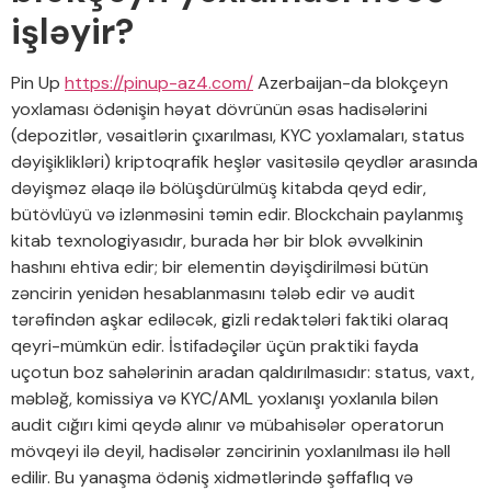
işləyir?
Pin Up
https://pinup-az4.com/
Azerbaijan-da blokçeyn
yoxlaması ödənişin həyat dövrünün əsas hadisələrini
(depozitlər, vəsaitlərin çıxarılması, KYC yoxlamaları, status
dəyişiklikləri) kriptoqrafik heşlər vasitəsilə qeydlər arasında
dəyişməz əlaqə ilə bölüşdürülmüş kitabda qeyd edir,
bütövlüyü və izlənməsini təmin edir. Blockchain paylanmış
kitab texnologiyasıdır, burada hər bir blok əvvəlkinin
hashını ehtiva edir; bir elementin dəyişdirilməsi bütün
zəncirin yenidən hesablanmasını tələb edir və audit
tərəfindən aşkar ediləcək, gizli redaktələri faktiki olaraq
qeyri-mümkün edir. İstifadəçilər üçün praktiki fayda
uçotun boz sahələrinin aradan qaldırılmasıdır: status, vaxt,
məbləğ, komissiya və KYC/AML yoxlanışı yoxlanıla bilən
audit cığırı kimi qeydə alınır və mübahisələr operatorun
mövqeyi ilə deyil, hadisələr zəncirinin yoxlanılması ilə həll
edilir. Bu yanaşma ödəniş xidmətlərində şəffaflıq və