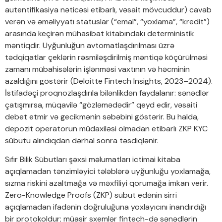
autentifikasiya nəticəsi etibarlı, vəsait mövcuddur) cavab
verən və əməliyyatı statuslar (“emal”, “yoxlama”, “kredit”)
arasında keçirən mühasibat kitabındakı deterministik
məntiqdir. Uyğunluğun avtomatlaşdırılması üzrə
tədqiqatlar çeklərin rəsmiləşdirilmiş məntiqə köçürülməsi
zamanı mübahisələrin işlənməsi vaxtının və həcminin
azaldığını göstərir (Deloitte Fintech Insights, 2023–2024).
İstifadəçi proqnozlaşdırıla bilənlikdən faydalanır: sənədlər
çatışmırsa, müqavilə “gözləmədədir” qeyd edir, vəsaiti
debet etmir və gecikmənin səbəbini göstərir. Bu halda,
depozit operatorun müdaxiləsi olmadan etibarlı ZKP KYC
sübutu alındıqdan dərhal sonra təsdiqlənir.
Sıfır Bilik Sübutları şəxsi məlumatları ictimai kitaba
açıqlamadan tənzimləyici tələblərə uyğunluğu yoxlamağa,
sızma riskini azaltmağa və məxfiliyi qorumağa imkan verir.
Zero-Knowledge Proofs (ZKP) sübut edənin sirri
açıqlamadan ifadənin doğruluğuna yoxlayıcını inandırdığı
bir protokoldur; müasir sxemlər fintech-də sənədlərin