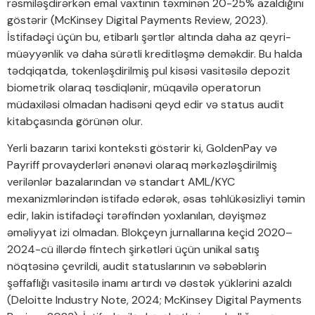
rəsmiləşdirərkən emal vaxtının təxminən 20-25% azaldığını
göstərir (McKinsey Digital Payments Review, 2023).
İstifadəçi üçün bu, etibarlı şərtlər altında daha az qeyri-
müəyyənlik və daha sürətli kreditləşmə deməkdir. Bu halda
tədqiqatda, tokenləşdirilmiş pul kisəsi vasitəsilə depozit
biometrik olaraq təsdiqlənir, müqavilə operatorun
müdaxiləsi olmadan hadisəni qeyd edir və status audit
kitabçasında görünən olur.
Yerli bazarın tarixi konteksti göstərir ki, GoldenPay və
Payriff provayderləri ənənəvi olaraq mərkəzləşdirilmiş
verilənlər bazalarından və standart AML/KYC
mexanizmlərindən istifadə edərək, əsas təhlükəsizliyi təmin
edir, lakin istifadəçi tərəfindən yoxlanılan, dəyişməz
əməliyyat izi olmadan. Blokçeyn jurnallarına keçid 2020–
2024-cü illərdə fintech şirkətləri üçün unikal satış
nöqtəsinə çevrildi, audit statuslarının və səbəblərin
şəffaflığı vasitəsilə inamı artırdı və dəstək yüklərini azaldı
(Deloitte Industry Note, 2024; McKinsey Digital Payments