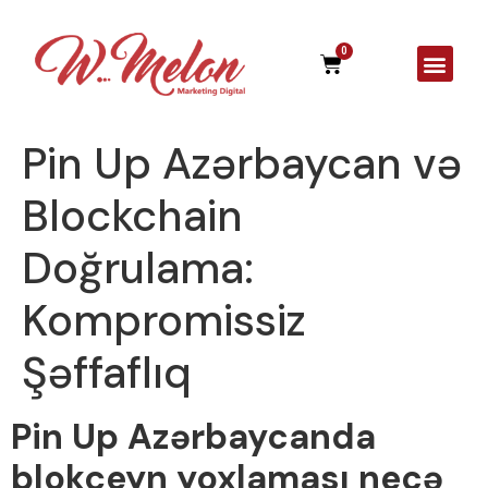
0
A Agên
Pin Up Azərbaycan və
Blockchain
Doğrulama:
Kompromissiz
Şəffaflıq
Pin Up Azərbaycanda
blokçeyn yoxlaması necə