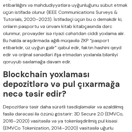
etibarlılığını və məhdudiyyətlərə uyğunluğunu sübut etmək
üçün istifadə olunur (IEEE Communications Surveys &
Tutorials, 2020–2023). İstifadəçi üçün bu o deməkdir ki,
onların pasportu və ünvanı kitab kitabçasında dərc
olunmur, provayder isə riyazi cəhətdən ciddi yoxlama alır.
Bu halda araşdırmada ağıllı müqavilə ZKP “pasport
etibarlıdır, üz uyğun gəlir” qəbul edir, faktın hashini qeyd
edir və orijinal sənədləri ifşa etmədən yoxlanıla bilənliyi
qoruyub saxlamağa davam edir.
Blockchain yoxlaması
depozitlərə və pul çıxarmağa
necə təsir edir?
Depozitlərə təsir daha sürətli təsdiqləmələr və azaldılmış
fasilə dərəcəsi ilə özünü göstərir: 3D Secure 2.0 (EMVCo,
2016–2020) vasitəsilə və ya tokenləşdirilmiş pul kisəsi
(EMVCo Tokenization, 2014–2020) vasitəsilə uğurlu