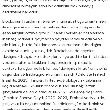
vəziyyətdə, “gizli” komissiya ilə bağlı mübahisə geriyə doğru
dəyişdirilə bilməyən sabit bir ödənişlə blok nümayiş
etdirməklə həll edilir.
Blockchain kitablarının ənənəvi mühasibat uçotu sistemləri
ilə müqayisəsi etimad və məlumatların sübut dəyərində
əsas fərqləri ortaya qoyur. Ənənəvi verilənlər bazalarında
inzibatçı ictimai iz qoymadan qeydləri redaktə edə və ya
silə bilər ki, bu da faktdan sonrakı sübutların etibarlılığını
azaldır və auditi çətinləşdirir. Blockchain-də qeydlər
dəyişməzdir, şəbəkə iştirakçıları və ya auditorlar tərəfindən
yoxlanıla bilər və blokların heş zəncirinin qırılması ilə
saxtakarlıq aşkar edilə bilər; bu, “dəyişməz kitab” prinsipinə
uyğundur və fırıldaqçılıq ehtimalını azaldır (Deloitte Fintech
Insights, 2023). Tarixən, fintech-də blokçeyn kitablarına
keçid ənənəvi PSP-lərin “qara qutuları” ilə bağlı artan
şikayətlərə cavab olaraq 2018–2020-ci illərdə baş verdi
(Deloitte Sənaye Qeydi, 2020–2023). Praktiki vəziyyətdə,
giriş vaxtı ilə bağlı mübahisə “təsdiqlənmiş” etiketli blok və
zəncirdə təsdiqlənmiş dəqiq vaxt möhürü ilə həll edilir.