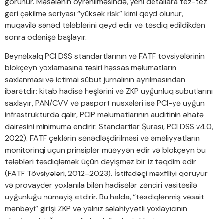
görünür. Məsələnin öyrənilməsində, yeni detallara tez-tez
geri çəkilmə seriyası “yüksək risk” kimi qeyd olunur,
müqavilə sənəd tələblərini qeyd edir və təsdiq edildikdən
sonra ödənişə başlayır.
Beynəlxalq PCI DSS standartlarının və FATF tövsiyələrinin
blokçeyn yoxlamasına təsiri həssas məlumatların
saxlanması və ictimai sübut jurnalının ayrılmasından
ibarətdir: kitab hadisə heşlərini və ZKP uyğunluq sübutlarını
saxlayır, PAN/CVV və pasport nüsxələri isə PCI-yə uyğun
infrastrukturda qalır, PCIP məlumatlarının auditinin əhatə
dairəsini minimuma endirir. Standartlar Şurası, PCI DSS v4.0,
2022). FATF çeklərin sənədləşdirilməsi və əməliyyatların
monitorinqi üçün prinsiplər müəyyən edir və blokçeyn bu
tələbləri təsdiqləmək üçün dəyişməz bir iz təqdim edir
(FATF Tövsiyələri, 2012–2023). İstifadəçi məxfiliyi qoruyur
və provayder yoxlanıla bilən hadisələr zənciri vasitəsilə
uyğunluğu nümayiş etdirir. Bu halda, “təsdiqlənmiş vəsait
mənbəyi” girişi ZKP və yalnız səlahiyyətli yoxlayıcının