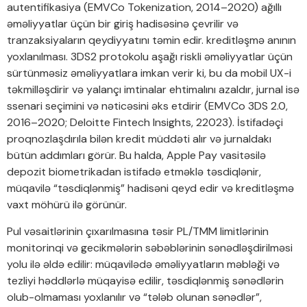
autentifikasiya (EMVCo Tokenization, 2014–2020) ağıllı
əməliyyatlar üçün bir giriş hadisəsinə çevrilir və
tranzaksiyaların qeydiyyatını təmin edir. kreditləşmə anının
yoxlanılması. 3DS2 protokolu aşağı riskli əməliyyatlar üçün
sürtünməsiz əməliyyatlara imkan verir ki, bu da mobil UX-i
təkmilləşdirir və yalançı imtinalar ehtimalını azaldır, jurnal isə
ssenari seçimini və nəticəsini əks etdirir (EMVCo 3DS 2.0,
2016–2020; Deloitte Fintech Insights, 22023). İstifadəçi
proqnozlaşdırıla bilən kredit müddəti alır və jurnaldakı
bütün addımları görür. Bu halda, Apple Pay vasitəsilə
depozit biometrikadan istifadə etməklə təsdiqlənir,
müqavilə “təsdiqlənmiş” hadisəni qeyd edir və kreditləşmə
vaxt möhürü ilə görünür.
Pul vəsaitlərinin çıxarılmasına təsir PL/TMM limitlərinin
monitorinqi və gecikmələrin səbəblərinin sənədləşdirilməsi
yolu ilə əldə edilir: müqavilədə əməliyyatların məbləği və
tezliyi həddlərlə müqayisə edilir, təsdiqlənmiş sənədlərin
olub-olmaması yoxlanılır və “tələb olunan sənədlər”,