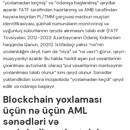
“yoxlamadan keçmiş” və “ödənişə başlanılmış” qeydlər
aparılır. FATF tərəfindən hazırlanmış və AMB tərəfindən
həyata keçirilən PL/TMM çərçivəsi məcburi müştəri
identifikasiyası, şübhəli nümunələrin monitorinqi və
uyğunluq sübutlarının qeydə alınmasını tələb edir (FATF
Tövsiyələri, 2012–2023; Azərbaycanın Ödəniş Xidmətləri
haqqında Qanun, 2020). İstifadəçi yalnız “nə”nin
yoxlanıldığını deyil, həm də “niyə” və “nə vaxt”ı görür, qeyri-
müəyyənliyi azaldır. Bu halda, həddi aşan pul vəsaitlərinin
çıxarılması avtomatik olaraq “pul vəsaitlərinin mənbəyinin
yoxlanılması tələb olunur” kimi qeyd olunur. Sənədlər
yükləndikdən sonra müqavilədə “yoxlamadan keçdi” qeyd
edilir və ödənişə başlayır.
Blockchain yoxlaması
üçün nə üçün AML
sənədləri və