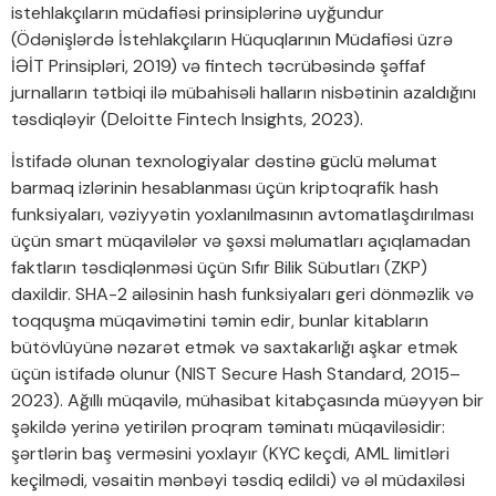
istehlakçıların müdafiəsi prinsiplərinə uyğundur
(Ödənişlərdə İstehlakçıların Hüquqlarının Müdafiəsi üzrə
İƏİT Prinsipləri, 2019) və fintech təcrübəsində şəffaf
jurnalların tətbiqi ilə mübahisəli halların nisbətinin azaldığını
təsdiqləyir (Deloitte Fintech Insights, 2023).
İstifadə olunan texnologiyalar dəstinə güclü məlumat
barmaq izlərinin hesablanması üçün kriptoqrafik hash
funksiyaları, vəziyyətin yoxlanılmasının avtomatlaşdırılması
üçün smart müqavilələr və şəxsi məlumatları açıqlamadan
faktların təsdiqlənməsi üçün Sıfır Bilik Sübutları (ZKP)
daxildir. SHA-2 ailəsinin hash funksiyaları geri dönməzlik və
toqquşma müqavimətini təmin edir, bunlar kitabların
bütövlüyünə nəzarət etmək və saxtakarlığı aşkar etmək
üçün istifadə olunur (NIST Secure Hash Standard, 2015–
2023). Ağıllı müqavilə, mühasibat kitabçasında müəyyən bir
şəkildə yerinə yetirilən proqram təminatı müqaviləsidir:
şərtlərin baş verməsini yoxlayır (KYC keçdi, AML limitləri
keçilmədi, vəsaitin mənbəyi təsdiq edildi) və əl müdaxiləsi