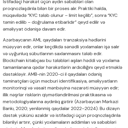
İstifadəçi hərəkət üçün aydın səbəbləri olan
proqnozlaşdırıla bilən bir proses alır. Praktiki halda,
müqavilədə “KYC tələb olunur – limit keçilib”, sonra “KYC
təmin edilib – doğrulama etibarlıdır” qeyd edilir və
əməliyyat ödənişə davam edir.
Azərbaycanın AML qaydaları tranzaksiya hədlərini
müəyyən edir, onlar keçdikdə sənədli yoxlamaları işə salır
və uyğunluq sübutlarının saxlanmasını tələb edir.
Blockchain kitabçası bu tələbləri aşılan həddi və yoxlama
tamamlanana qədər hərəkətlərin ardıcıllığını qeyd etməklə
dəstəkləyir. AMB-nin 2020-ci il qaydaları ödəniş
təminatçıları üçün məcburi identifikasiya, əməliyyatların
monitorinqi və vəsait mənbəyinə nəzarəti müəyyən edir;
illik nəşrlər risklərin qiymətləndirilməsi praktikasına və
metodologiyalarına aydınlıq gətirir (Azərbaycan Mərkəzi
Bankı, 2020; yenilənmiş qaydalar 2022–2024). Bu dizayn
dəstək yükünü azaldır və istifadəçi üçün proqnozlaşdırıla
bilənliyi artırır, çünki yoxlamaların addımları və səbəbləri