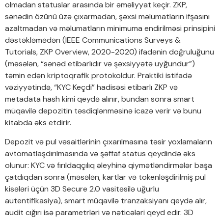
olmadan statuslar arasında bir əməliyyat keçir. ZKP,
sənədin özünü üzə çıxarmadan, şəxsi məlumatların ifşasını
azaltmadan və məlumatların minimuma endirilməsi prinsipini
dəstəkləmədən (IEEE Communications Surveys &
Tutorials, ZKP Overview, 2020-2020) ifadənin doğruluğunu
(məsələn, “sənəd etibarlıdır və şəxsiyyətə uyğundur”)
təmin edən kriptoqrafik protokoldur. Praktiki istifadə
vəziyyətində, “KYC Keçdi” hadisəsi etibarlı ZKP və
metadata hash kimi qeydə alınır, bundan sonra smart
müqavilə depozitin təsdiqlənməsinə icazə verir və bunu
kitabda əks etdirir.
Depozit və pul vəsaitlərinin çıxarılmasına təsir yoxlamaların
avtomatlaşdırılmasında və şəffaf status qeydində əks
olunur: KYC və fırıldaqçılıq əleyhinə qiymətləndirmələr başa
çatdıqdan sonra (məsələn, kartlar və tokenləşdirilmiş pul
kisələri üçün 3D Secure 2.0 vasitəsilə uğurlu
autentifikasiya), smart müqavilə tranzaksiyanı qeydə alır,
audit cığırı isə parametrləri və nəticələri qeyd edir. 3D