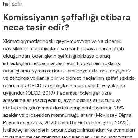
həll edilir.
Komissiyanın şəffaflığı etibara
necə təsir edir?
Xidmət qiymətlərindəki qeyri-müəyyən və ya dinamik
dəyişikliklər mübahisələrə və mənfi təsəvvürlərə səbəb
olduğundan, ödənişlərin şəffaflığı birbaşa olaraq
istifadəçilərin etibarına təsir edir. Blockchain yoxlanışı
ödənişi əməliyyatın atributu kimi qeyd edir, onu dəyişməz
və zəncirdə yoxlanıla bilir və xidmət haqlarının şəffaf şəkildə
ötürülməsi OECD istehlakçıların müdafiəsi tövsiyələrinə
uyğundur (OECD, 2019). Rəqəmsal ödənişlər üzrə
araşdırmalar təsdiq edir ki, aydın ödəniş strukturu və
statusların görünməsi dəstək zənglərini təxminən 25%
azaldır və prosesdən məmnunluğu artırır (McKinsey Digital
Payments Review, 2023; Deloitte Fintech Insights, 2023).
İstifadəçilər xərclərin proqnozlaşdırılmasından və ayırmaları
yoxlamaq mexanizmindən faydalanırlar. Praktik vəziyyətdə,