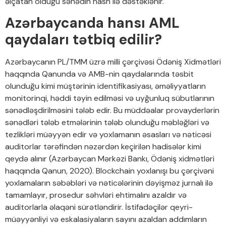
əlçatan olduğu sənədin hash ilə dəstəklənir.
Azərbaycanda hansı AML
qaydaları tətbiq edilir?
Azərbaycanın PL/TMM üzrə milli çərçivəsi Ödəniş Xidmətləri
haqqında Qanunda və AMB-nin qaydalarında təsbit
olunduğu kimi müştərinin identifikasiyası, əməliyyatların
monitorinqi, həddi təyin edilməsi və uyğunluq sübutlarının
sənədləşdirilməsini tələb edir. Bu müddəalar provayderlərin
sənədləri tələb etmələrinin tələb olunduğu məbləğləri və
tezlikləri müəyyən edir və yoxlamanın əsasları və nəticəsi
auditorlar tərəfindən nəzərdən keçirilən hadisələr kimi
qeydə alınır (Azərbaycan Mərkəzi Bankı, Ödəniş xidmətləri
haqqında Qanun, 2020). Blockchain yoxlanışı bu çərçivəni
yoxlamaların səbəbləri və nəticələrinin dəyişməz jurnalı ilə
tamamlayır, prosedur səhvləri ehtimalını azaldır və
auditorlarla əlaqəni sürətləndirir. İstifadəçilər qeyri-
müəyyənliyi və eskalasiyaların sayını azaldan addımların