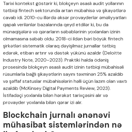
Tarixi kontekst göstərir ki, blokçeyn əsaslı audit yollarının
tətbiqi fintech sektorunda artan mübahisə və şikayətlərə
cavab idi. 2010-cu illərdə əksər provayderlər əməliyyatları
qapalı verilənlər bazalarında qeyd etdilər ki, bu da
münaqişələrə və qərarların səbəblərinin yoxlanılan izinin
olmamasına səbəb oldu. 2018-ci ildən bəri böyük fintech
şirkətləri sistematik olaraq dəyişilməz jurnallar tətbiq
edərək, etibarı artırır və dəstək yükünü azaldır (Deloitte
Industry Note, 2020–2023). Praktiki halda ödəniş
prosesində blokçeyn əsaslı audit izinin tətbiqi mübahisəli
rüsumlarla bağlı şikayətlərin sayını təxminən 25% azaldıb
və şəffaf statuslar mübahisələrin həlli üçün lazım olan vaxtı
azaldıb (McKinsey Digital Payments Review, 2023).
İstifadəçi yoxlanıla bilən hərəkət tarixçəsini alır və
provayder yoxlanıla bilən qərar izi alır.
Blockchain jurnalı ənənəvi
mühasibat sistemlərindən nə