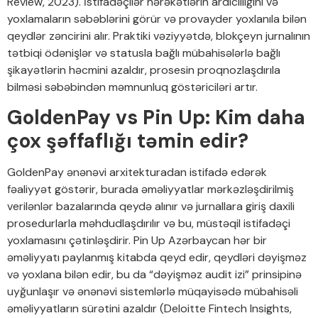
Review, 2023). İstifadəçilər hərəkətlərin ardıcıllığını və
yoxlamaların səbəblərini görür və provayder yoxlanıla bilən
qeydlər zəncirini alır. Praktiki vəziyyətdə, blokçeyn jurnalının
tətbiqi ödənişlər və statusla bağlı mübahisələrlə bağlı
şikayətlərin həcmini azaldır, prosesin proqnozlaşdırıla
bilməsi səbəbindən məmnunluq göstəriciləri artır.
GoldenPay vs Pin Up: Kim daha
çox şəffaflığı təmin edir?
GoldenPay ənənəvi arxitekturadan istifadə edərək
fəaliyyət göstərir, burada əməliyyatlar mərkəzləşdirilmiş
verilənlər bazalarında qeydə alınır və jurnallara giriş daxili
prosedurlarla məhdudlaşdırılır və bu, müstəqil istifadəçi
yoxlamasını çətinləşdirir. Pin Up Azərbaycan hər bir
əməliyyatı paylanmış kitabda qeyd edir, qeydləri dəyişməz
və yoxlana bilən edir, bu da “dəyişməz audit izi” prinsipinə
uyğunlaşır və ənənəvi sistemlərlə müqayisədə mübahisəli
əməliyyatların sürətini azaldır (Deloitte Fintech Insights,