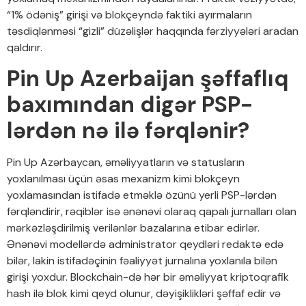
“1% ödəniş” girişi və blokçeyndə faktiki ayırmaların
təsdiqlənməsi “gizli” düzəlişlər haqqında fərziyyələri aradan
qaldırır.
Pin Up Azerbaijan şəffaflıq
baxımından digər PSP-
lərdən nə ilə fərqlənir?
Pin Up Azərbaycan, əməliyyatların və statusların
yoxlanılması üçün əsas mexanizm kimi blokçeyn
yoxlamasından istifadə etməklə özünü yerli PSP-lərdən
fərqləndirir, rəqiblər isə ənənəvi olaraq qapalı jurnalları olan
mərkəzləşdirilmiş verilənlər bazalarına etibar edirlər.
Ənənəvi modellərdə administrator qeydləri redaktə edə
bilər, lakin istifadəçinin fəaliyyət jurnalına yoxlanıla bilən
girişi yoxdur. Blockchain-də hər bir əməliyyat kriptoqrafik
hash ilə blok kimi qeyd olunur, dəyişiklikləri şəffaf edir və