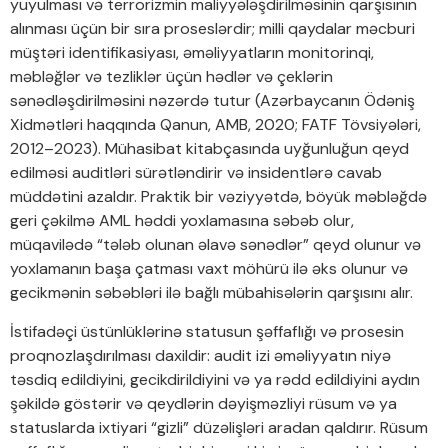
yuyulması və terrorizmin maliyyələşdirilməsinin qarşısının
alınması üçün bir sıra proseslərdir; milli qaydalar məcburi
müştəri identifikasiyası, əməliyyatların monitorinqi,
məbləğlər və tezliklər üçün hədlər və çeklərin
sənədləşdirilməsini nəzərdə tutur (Azərbaycanın Ödəniş
Xidmətləri haqqında Qanun, AMB, 2020; FATF Tövsiyələri,
2012–2023). Mühasibat kitabçasında uyğunluğun qeyd
edilməsi auditləri sürətləndirir və insidentlərə cavab
müddətini azaldır. Praktik bir vəziyyətdə, böyük məbləğdə
geri çəkilmə AML həddi yoxlamasına səbəb olur,
müqavilədə “tələb olunan əlavə sənədlər” qeyd olunur və
yoxlamanın başa çatması vaxt möhürü ilə əks olunur və
gecikmənin səbəbləri ilə bağlı mübahisələrin qarşısını alır.
İstifadəçi üstünlüklərinə statusun şəffaflığı və prosesin
proqnozlaşdırılması daxildir: audit izi əməliyyatın niyə
təsdiq edildiyini, gecikdirildiyini və ya rədd edildiyini aydın
şəkildə göstərir və qeydlərin dəyişməzliyi rüsum və ya
statuslarda ixtiyari “gizli” düzəlişləri aradan qaldırır. Rüsum