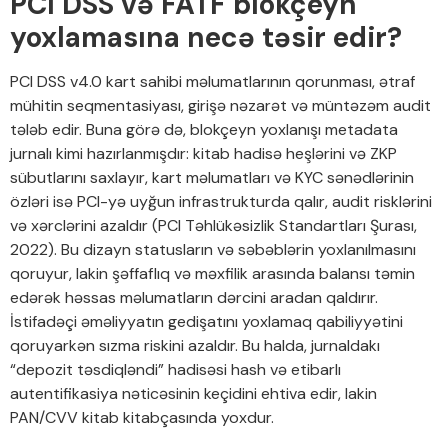
PCI DSS və FATF blokçeyn
yoxlamasına necə təsir edir?
PCI DSS v4.0 kart sahibi məlumatlarının qorunması, ətraf
mühitin seqmentasiyası, girişə nəzarət və müntəzəm audit
tələb edir. Buna görə də, blokçeyn yoxlanışı metadata
jurnalı kimi hazırlanmışdır: kitab hadisə heşlərini və ZKP
sübutlarını saxlayır, kart məlumatları və KYC sənədlərinin
özləri isə PCI-yə uyğun infrastrukturda qalır, audit risklərini
və xərclərini azaldır (PCI Təhlükəsizlik Standartları Şurası,
2022). Bu dizayn statusların və səbəblərin yoxlanılmasını
qoruyur, lakin şəffaflıq və məxfilik arasında balansı təmin
edərək həssas məlumatların dərcini aradan qaldırır.
İstifadəçi əməliyyatın gedişatını yoxlamaq qabiliyyətini
qoruyarkən sızma riskini azaldır. Bu halda, jurnaldakı
“depozit təsdiqləndi” hadisəsi hash və etibarlı
autentifikasiya nəticəsinin keçidini ehtiva edir, lakin
PAN/CVV kitab kitabçasında yoxdur.