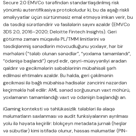
Secure 2.0 EMVCo tərəfindən standartlaşdırılmış risk
yönümlü autentifikasiya protokoludur ki, bu da aşağı riskli
əməliyyatlar üçün sürtünməsiz emal etməyə imkan verir, bu
da təsdiqi sürətləndirir və fasilələrin sayını azaldır (EMVCo
3DS 2.0, 2016–2020; Deloitte Fintech Insights). Geri
götürmə zamanı müqavilə PL/TMM limitlərini və
təsdiqlənmiş sənədlərin mövcudluğunu yoxlayır, hər bir
mərhələni (“tələb olunan sənədlər”, “yoxlama tamamlandı”,
“ödənişə başlandı”) qeyd edir, qeyri-müəyyənliyi aradan
qaldırır və gecikmələrin səbəblərinin mübahisəli şərh
edilməsi ehtimalını azaldır. Bu halda, geri çəkilmənin
gecikməsi ilə bağlı mübahisə hadisələr zəncirini nəzərdən
keçirməklə həll edilir: AML sənəd sorğusunun vaxt möhürü,
yoxlamanın tamamlandığı vaxt və ödənişin başlandığı an.
iGaming konteksti və təhlükəsizlik tələbləri ilə əlaqə
məlumatların saxlanması və audit funksiyalarının ayrılması
yolu ilə həyata keçirilir: blokçeyn metadata jurnalı (heşlər
və sübutlar) kimi istifadə olunur, həssas məlumatlar (PIN-