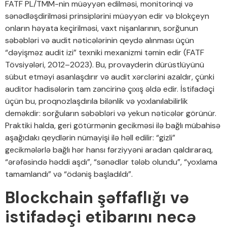
FATF PL/TMM-nin müəyyən edilməsi, monitorinqi və
sənədləşdirilməsi prinsiplərini müəyyən edir və blokçeyn
onların həyata keçirilməsi, vaxt nişanlarının, sorğunun
səbəbləri və audit nəticələrinin qeydə alınması üçün
“dəyişməz audit izi” texniki mexanizmi təmin edir (FATF
Tövsiyələri, 2012–2023). Bu, provayderin dürüstlüyünü
sübut etməyi asanlaşdırır və audit xərclərini azaldır, çünki
auditor hadisələrin tam zəncirinə çıxış əldə edir. İstifadəçi
üçün bu, proqnozlaşdırıla bilənlik və yoxlanılabilirlik
deməkdir: sorğuların səbəbləri və yekun nəticələr görünür.
Praktiki halda, geri götürmənin gecikməsi ilə bağlı mübahisə
aşağıdakı qeydlərin nümayişi ilə həll edilir: “gizli”
gecikmələrlə bağlı hər hansı fərziyyəni aradan qaldıraraq,
“ərəfəsində həddi aşdı”, “sənədlər tələb olundu”, “yoxlama
tamamlandı” və “ödəniş başladıldı”.
Blockchain şəffaflığı və
istifadəçi etibarını necə