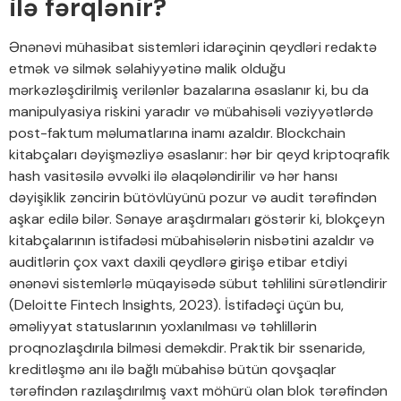
ilə fərqlənir?
Ənənəvi mühasibat sistemləri idarəçinin qeydləri redaktə
etmək və silmək səlahiyyətinə malik olduğu
mərkəzləşdirilmiş verilənlər bazalarına əsaslanır ki, bu da
manipulyasiya riskini yaradır və mübahisəli vəziyyətlərdə
post-faktum məlumatlarına inamı azaldır. Blockchain
kitabçaları dəyişməzliyə əsaslanır: hər bir qeyd kriptoqrafik
hash vasitəsilə əvvəlki ilə əlaqələndirilir və hər hansı
dəyişiklik zəncirin bütövlüyünü pozur və audit tərəfindən
aşkar edilə bilər. Sənaye araşdırmaları göstərir ki, blokçeyn
kitabçalarının istifadəsi mübahisələrin nisbətini azaldır və
auditlərin çox vaxt daxili qeydlərə girişə etibar etdiyi
ənənəvi sistemlərlə müqayisədə sübut təhlilini sürətləndirir
(Deloitte Fintech Insights, 2023). İstifadəçi üçün bu,
əməliyyat statuslarının yoxlanılması və təhlillərin
proqnozlaşdırıla bilməsi deməkdir. Praktik bir ssenaridə,
kreditləşmə anı ilə bağlı mübahisə bütün qovşaqlar
tərəfindən razılaşdırılmış vaxt möhürü olan blok tərəfindən