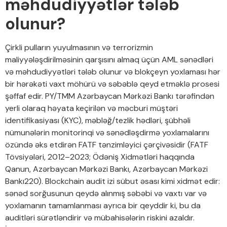
məhdudiyyətlər tələb
olunur?
Çirkli pulların yuyulmasının və terrorizmin
maliyyələşdirilməsinin qarşısını almaq üçün AML sənədləri
və məhdudiyyətləri tələb olunur və blokçeyn yoxlaması hər
bir hərəkəti vaxt möhürü və səbəblə qeyd etməklə prosesi
şəffaf edir. PY/TMM Azərbaycan Mərkəzi Bankı tərəfindən
yerli olaraq həyata keçirilən və məcburi müştəri
identifikasiyası (KYC), məbləğ/tezlik hədləri, şübhəli
nümunələrin monitorinqi və sənədləşdirmə yoxlamalarını
özündə əks etdirən FATF tənzimləyici çərçivəsidir (FATF
Tövsiyələri, 2012–2023; Ödəniş Xidmətləri haqqında
Qanun, Azərbaycan Mərkəzi Bankı, Azərbaycan Mərkəzi
Bankı220). Blockchain audit izi sübut əsası kimi xidmət edir:
sənəd sorğusunun qeydə alınmış səbəbi və vaxtı var və
yoxlamanın tamamlanması ayrıca bir qeyddir ki, bu da
auditləri sürətləndirir və mübahisələrin riskini azaldır.