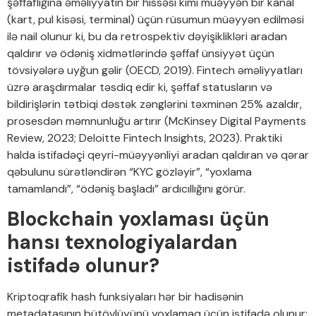
şəffaflığına əməliyyatın bir hissəsi kimi müəyyən bir kanal
(kart, pul kisəsi, terminal) üçün rüsumun müəyyən edilməsi
ilə nail olunur ki, bu da retrospektiv dəyişiklikləri aradan
qaldırır və ödəniş xidmətlərində şəffaf ünsiyyət üçün
tövsiyələrə uyğun gəlir (OECD, 2019). Fintech əməliyyatları
üzrə araşdırmalar təsdiq edir ki, şəffaf statusların və
bildirişlərin tətbiqi dəstək zənglərini təxminən 25% azaldır,
prosesdən məmnunluğu artırır (McKinsey Digital Payments
Review, 2023; Deloitte Fintech Insights, 2023). Praktiki
halda istifadəçi qeyri-müəyyənliyi aradan qaldıran və qərar
qəbulunu sürətləndirən “KYC gözləyir”, “yoxlama
tamamlandı”, “ödəniş başladı” ardıcıllığını görür.
Blockchain yoxlaması üçün
hansı texnologiyalardan
istifadə olunur?
Kriptoqrafik hash funksiyaları hər bir hadisənin
metadatasının bütövlüyünü yoxlamaq üçün istifadə olunur: