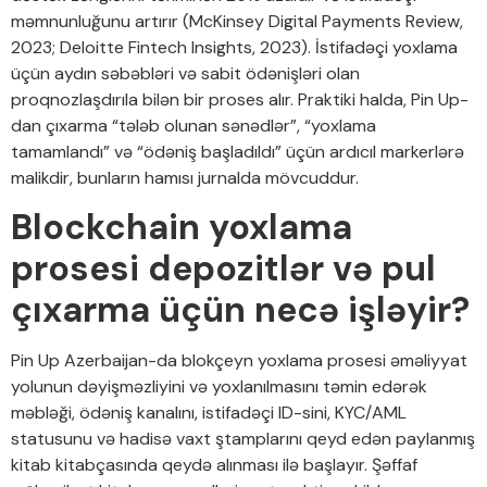
məmnunluğunu artırır (McKinsey Digital Payments Review,
2023; Deloitte Fintech Insights, 2023). İstifadəçi yoxlama
üçün aydın səbəbləri və sabit ödənişləri olan
proqnozlaşdırıla bilən bir proses alır. Praktiki halda, Pin Up-
dan çıxarma “tələb olunan sənədlər”, “yoxlama
tamamlandı” və “ödəniş başladıldı” üçün ardıcıl markerlərə
malikdir, bunların hamısı jurnalda mövcuddur.
Blockchain yoxlama
prosesi depozitlər və pul
çıxarma üçün necə işləyir?
Pin Up Azerbaijan-da blokçeyn yoxlama prosesi əməliyyat
yolunun dəyişməzliyini və yoxlanılmasını təmin edərək
məbləği, ödəniş kanalını, istifadəçi ID-sini, KYC/AML
statusunu və hadisə vaxt ştamplarını qeyd edən paylanmış
kitab kitabçasında qeydə alınması ilə başlayır. Şəffaf