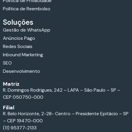
Politica de Privacidade
Política de Reembolso
Soluções
Gestão de WhatsApp
Anúncios Pago
Redes Sociais
Inbound Marketing
SEO
Desenvolvimento
Matriz
R. Domingos Rodrigues, 242 – LAPA – São Paulo – SP –
CEP 050750-000
Filial
R. Belo Horizonte, 2-28- Centro – Presidente Epitácio – SP
– CEP 19470-000
(11) 95377-2133