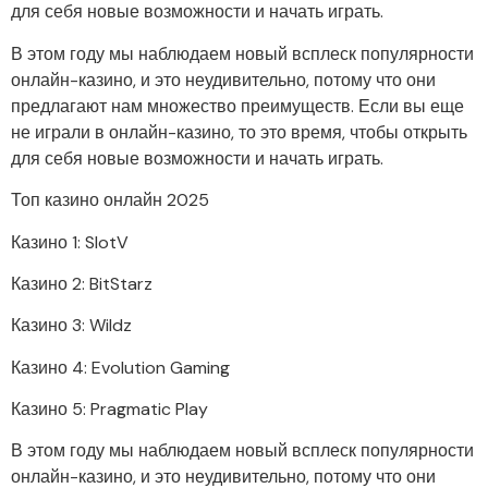
для себя новые возможности и начать играть.
В этом году мы наблюдаем новый всплеск популярности
онлайн-казино, и это неудивительно, потому что они
предлагают нам множество преимуществ. Если вы еще
не играли в онлайн-казино, то это время, чтобы открыть
для себя новые возможности и начать играть.
Топ казино онлайн 2025
Казино 1: SlotV
Казино 2: BitStarz
Казино 3: Wildz
Казино 4: Evolution Gaming
Казино 5: Pragmatic Play
В этом году мы наблюдаем новый всплеск популярности
онлайн-казино, и это неудивительно, потому что они