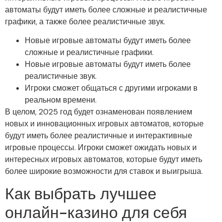
автоматы будут иметь более сложные и реалистичные
графики, а также более реалистичные звук.
Новые игровые автоматы будут иметь более
сложные и реалистичные графики.
Новые игровые автоматы будут иметь более
реалистичные звук.
Игроки сможет общаться с другими игроками в
реальном времени.
В целом, 2025 год будет ознаменован появлением
новых и инновационных игровых автоматов, которые
будут иметь более реалистичные и интерактивные
игровые процессы. Игроки сможет ожидать новых и
интересных игровых автоматов, которые будут иметь
более широкие возможности для ставок и выигрыша.
Как выбрать лучшее
онлайн-казино для себя