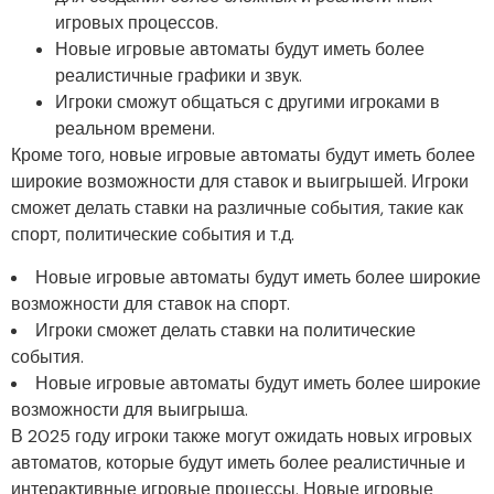
игровых процессов.
Новые игровые автоматы будут иметь более
реалистичные графики и звук.
Игроки сможут общаться с другими игроками в
реальном времени.
Кроме того, новые игровые автоматы будут иметь более
широкие возможности для ставок и выигрышей. Игроки
сможет делать ставки на различные события, такие как
спорт, политические события и т.д.
Новые игровые автоматы будут иметь более широкие
возможности для ставок на спорт.
Игроки сможет делать ставки на политические
события.
Новые игровые автоматы будут иметь более широкие
возможности для выигрыша.
В 2025 году игроки также могут ожидать новых игровых
автоматов, которые будут иметь более реалистичные и
интерактивные игровые процессы. Новые игровые