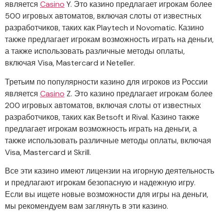
является
Casino
Y. Это казино предлагает игрокам более
500 игровых автоматов, включая слоты от известных
разработчиков, таких как Playtech и Novomatic. Казино
также предлагает игрокам возможность играть на деньги,
а также использовать различные методы оплаты,
включая Visa, Mastercard и Neteller.
Третьим по популярности казино для игроков из России
является
Casino
Z. Это казино предлагает игрокам более
200 игровых автоматов, включая слоты от известных
разработчиков, таких как Betsoft и Rival. Казино также
предлагает игрокам возможность играть на деньги, а
также использовать различные методы оплаты, включая
Visa, Mastercard и Skrill.
Все эти казино имеют лицензии на игорную деятельность
и предлагают игрокам безопасную и надежную игру.
Если вы ищете новые возможности для игры на деньги,
мы рекомендуем вам заглянуть в эти казино.